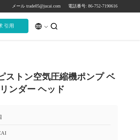
メール trade05@jucai.com
電話番号: 86-752-7190616


求 引用
5kwピストン空気圧縮機ポンプ ベ
リンダー ヘッド
国
CAI