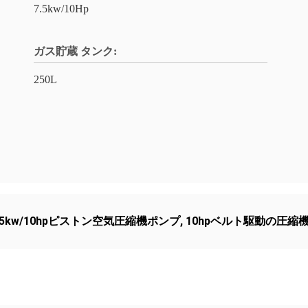
7.5kw/10Hp
ガス貯蔵 タンク:
250L
.5kw/10hpピストン空気圧縮機ポンプ
,
10hpベルト駆動の圧縮