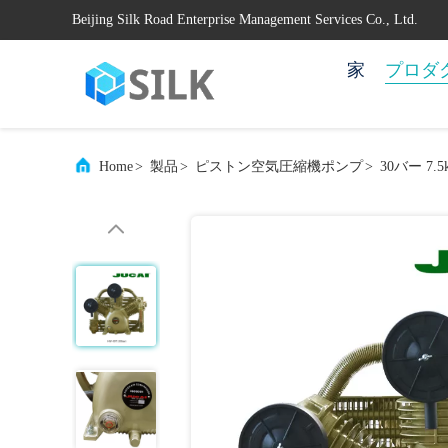
Beijing Silk Road Enterprise Management Services Co., Ltd.
家
プロダ
Home
>
製品
>
ピストン空気圧縮機ポンプ
>
30バー 