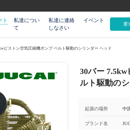
クト
私達につい
私達に連絡
イベント
要
て
しなさい
7.5kwピストン空気圧縮機ポンプ ベルト駆動のシリンダー ヘッド
30バー 7.
ルト駆動のシ
起源の場所
中
ブランド名
JU