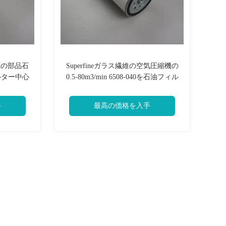
縮機の部品石
Superfineガラス繊維の空気圧縮機の
ルター中心
0.5-80m3/min 6508-040を石油フィル
ター
手
最高の価格を入手