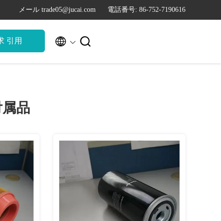
メール trade05@jucai.com
電話番号: 86-752-7190616


求 引用
付属品